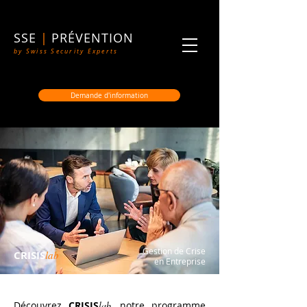
SSE
|
PRÉVENTION
by Swiss Security Experts
Demande d'information
Gestion de Crise
CRISIS
lab
en Entreprise
Découvrez
CRISIS
lab
,
notre programme