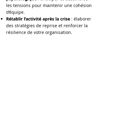
les tensions pour maintenir une cohésion
d’équipe.
Rétablir l’activité après la crise
: élaborer
des stratégies de reprise et renforcer la
résilience de votre organisation.
Mises en situation immersives
:
simulations réalistes pour s’entraîner à
réagir face à des scénarios complexes
tels que des cyberattaques, des crises
médiatiques ou des incidents majeurs.
Demande d'information
SSE | PRÉVENTION
©
2016-2026
by SWISS SECURITY EXPERTS