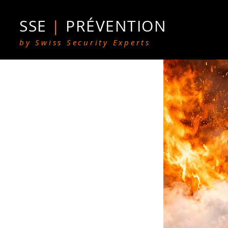
SSE
|
PRÉVENTION
IL
Gestion Conflits
Prévention Violences
Self Défense
by Swiss Security Experts