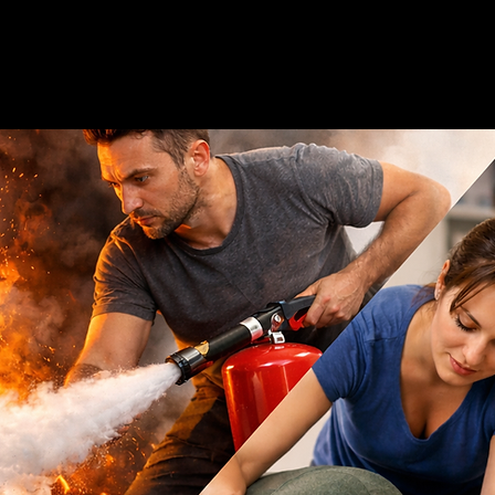
Secours Incendie
Gestion Crise
TeamBuilding
Audit