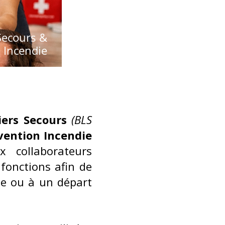
Secours &
 Incendie
ers Secours
(BLS
vention Incendie
 collaborateurs
 fonctions afin de
le ou à un départ