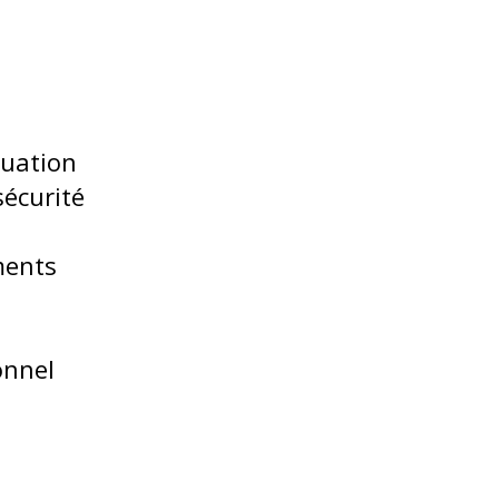
tuation
sécurité
ments
onnel