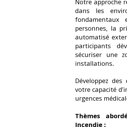
Notre approche re
dans les envir
fondamentaux es
personnes, la pri
automatisé extern
participants dé
sécuriser une z
installations.
Développez des c
votre capacité d
urgences médicale
Thèmes abordé
Incendie
: