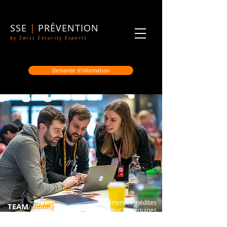
SSE
|
PRÉVENTION
by Swiss Security Experts
Demande d'information
Expériences inédites
TEAM
building
pour vos équipes