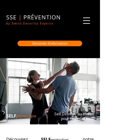
SSE
|
PRÉVENTION
by Swiss Security Experts
Demande d'information
Self Défense au travail
SELF
protection
pour toutes et tous
Décou
vrez
SELF
pr
otection
,
notre