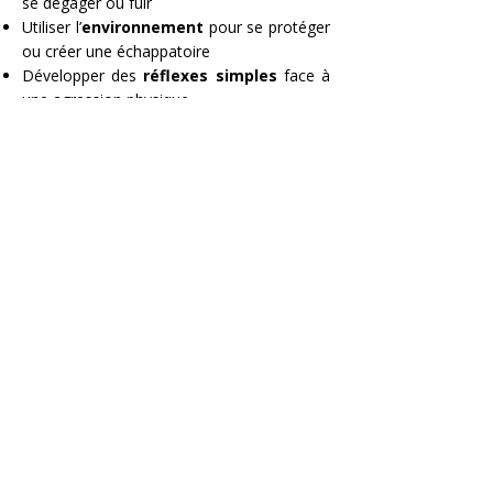
se dégager ou fuir
Utiliser l’
environnement
pour se protéger
ou créer une échappatoire
Développer des
réflexes simples
face à
une agression physique
Savoir
prioriser
la protection, la fuite et la
mise en sécurité
Mises en situation
adaptées
au contexte
professionnel
Demande d'information
SSE | PRÉVENTION
©
2016-2026
by SWISS SECURITY EXPERTS
contact@sse-prevention.ch
+41 22 512 12 03